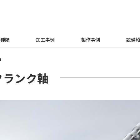
の種類
加工事例
製作事例
設備
軸
クランク軸